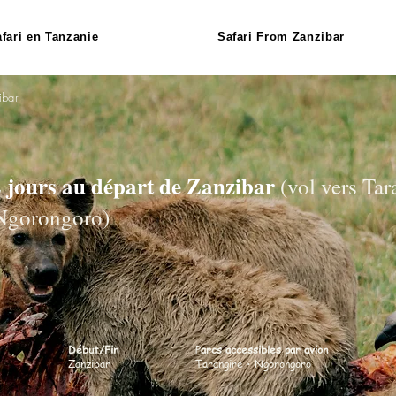
fari en Tanzanie
Safari From Zanzibar
ibar
2 jours au départ de Zanzibar
(vol vers Tar
 Ngorongoro)
Début/Fin
P
arcs accessibles par avion
Zanzibar
Tarangire • Ngorongoro