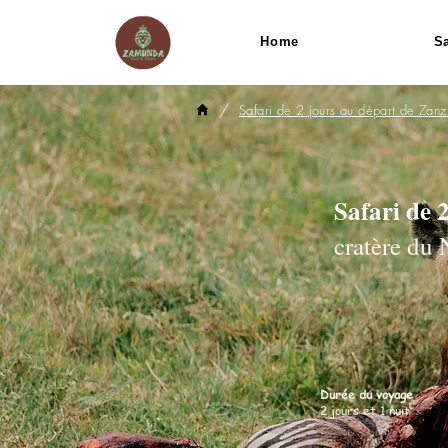
Home
Sa
/
Safari de 2 jours au départ de Zanz
Safari de 
cratère du
Durée du voyage
2 jours et 1 nuit