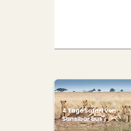
4 Tage Safari von
Sansibar aus