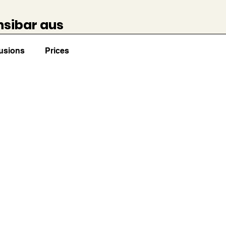
nsibar aus
lusions
Prices