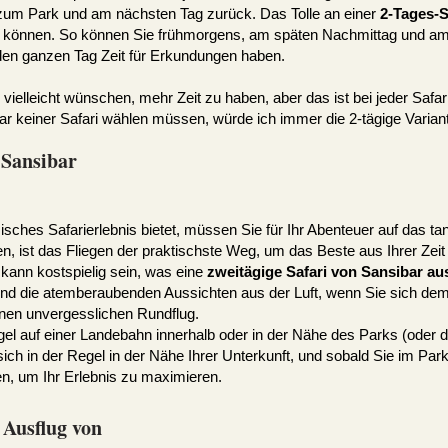
 zum Park und am nächsten Tag zurück. Das Tolle an einer
2-Tages-S
en können. So können Sie frühmorgens, am späten Nachmittag und am
 den ganzen Tag Zeit für Erkundungen haben.
ielleicht wünschen, mehr Zeit zu haben, aber das ist bei jeder Safar
r keiner Safari wählen müssen, würde ich immer die 2-tägige Varian
b Sansibar
sisches Safarierlebnis bietet, müssen Sie für Ihr Abenteuer auf das ta
en, ist das Fliegen der praktischste Weg, um das Beste aus Ihrer Zei
 kann kostspielig sein, was eine
zweitägige Safari von Sansibar au
ind die atemberaubenden Aussichten aus der Luft, wenn Sie sich dem 
einen unvergesslichen Rundflug.
egel auf einer Landebahn innerhalb oder in der Nähe des Parks (oder d
ch in der Regel in der Nähe Ihrer Unterkunft, und sobald Sie im Park
n, um Ihr Erlebnis zu maximieren.
r Ausflug von