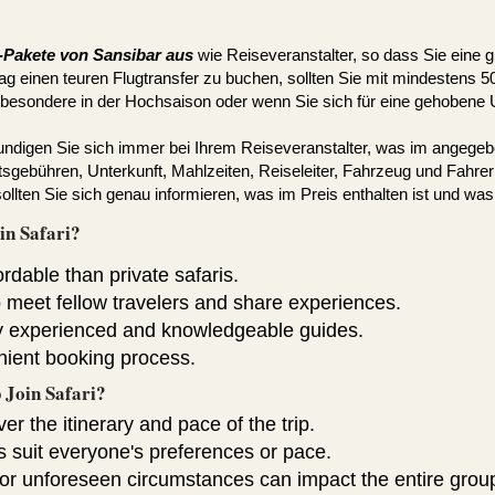
i-Pakete von Sansibar aus
wie Reiseveranstalter, so dass Sie eine 
Tag einen teuren Flugtransfer zu buchen, sollten Sie mit mindestens 
sbesondere in der Hochsaison oder wenn Sie sich für eine gehobene 
igen Sie sich immer bei Ihrem Reiseveranstalter, was im angegebene
rittsgebühren, Unterkunft, Mahlzeiten, Reiseleiter, Fahrzeug und Fahre
lten Sie sich genau informieren, was im Preis enthalten ist und was 
in Safari?
ordable than private safaris.
o meet fellow travelers and share experiences.
y experienced and knowledgeable guides.
ient booking process.
 Join Safari?
ver the itinerary and pace of the trip.
suit everyone's preferences or pace.
s or unforeseen circumstances can impact the entire grou