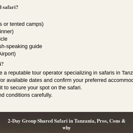
d safari?
s or tented camps)
inner)
icle
ish-speaking guide
irport)
i?
a reputable tour operator specializing in safaris in Tanz
k for available dates and confirm your preferred accommod
 to secure your spot on the safari.
d conditions carefully.
2-Day Group Shared Safari in Tanzania, Pros, Cons &
why