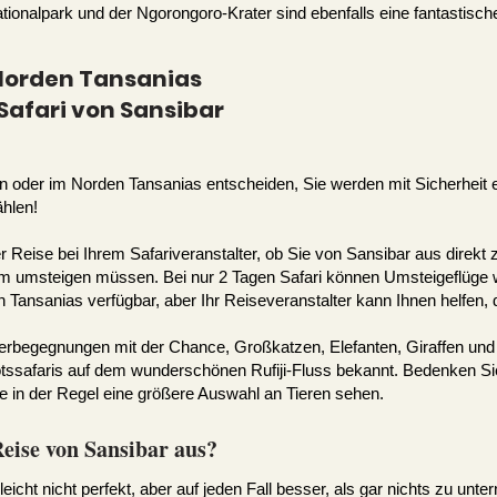
ionalpark und der Ngorongoro-Krater sind ebenfalls eine fantastisch
r Norden Tansanias
Safari von Sansibar
n oder im Norden Tansanias entscheiden, Sie werden mit Sicherheit ei
ählen!
r Reise bei Ihrem Safariveranstalter, ob Sie von Sansibar aus direkt
 umsteigen müssen. Bei nur 2 Tagen Safari können Umsteigeflüge wer
 Tansanias verfügbar, aber Ihr Reiseveranstalter kann Ihnen helfen, 
tierbegegnungen mit der Chance, Großkatzen, Elefanten, Giraffen un
otssafaris auf dem wunderschönen Rufiji-Fluss bekannt. Bedenken Sie
ie in der Regel eine größere Auswahl an Tieren sehen.
Reise von Sansibar aus?
lleicht nicht perfekt, aber auf jeden Fall besser, als gar nichts zu un