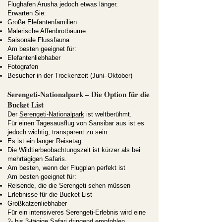
Flughafen Arusha jedoch etwas länger.
Erwarten Sie:
Große Elefantenfamilien
Malerische Affenbrotbäume
Saisonale Flussfauna
Am besten geeignet für:
Elefantenliebhaber
Fotografen
Besucher in der Trockenzeit (Juni–Oktober)
Serengeti-Nationalpark – Die Option für die
Bucket List
Der
Serengeti-Nationalpark
ist weltberühmt.
Für einen Tagesausflug von Sansibar aus ist es
jedoch wichtig, transparent zu sein:
Es ist ein langer Reisetag.
Die Wildtierbeobachtungszeit ist kürzer als bei
mehrtägigen Safaris.
Am besten, wenn der Flugplan perfekt ist
Am besten geeignet für:
Reisende, die die Serengeti sehen müssen
Erlebnisse für die Bucket List
Großkatzenliebhaber
Für ein intensiveres Serengeti-Erlebnis wird eine
2- bis 3-tägige Safari dringend empfohlen.