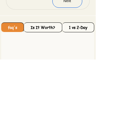
Next
faq's
Is It Worth?
1 vs 2-Day