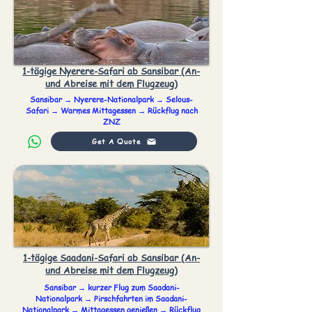
1-tägige Nyerere-Safari ab Sansibar (An-
und Abreise mit dem Flugzeug)
Sansibar → Nyerere-Nationalpark → Selous-
Safari → Warmes Mittagessen → Rückflug nach
ZNZ
Get A Quote
1-tägige Saadani-Safari ab Sansibar (An-
und Abreise mit dem Flugzeug)
Sansibar → kurzer Flug zum Saadani-
Nationalpark → Pirschfahrten im Saadani-
Nationalpark → Mittagessen genießen → Rückflug