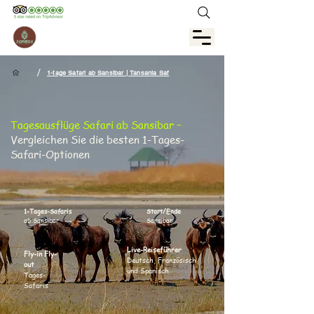
/
1-tage Safari ab Sansibar | Tansania Saf
Tagesausflüge Safari ab Sansibar –
Vergleichen Sie die besten 1-Tages-
Safari-Optionen
1-Tages-Safaris
Start/Ende
ab Sansibar
Sansibar
Live-Reiseführer
Fly-in Fly-
Deutsch, Französisch
out
und Spanisch
Tages-
Safaris