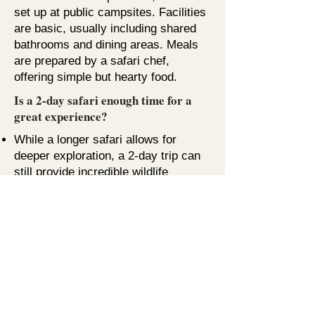
set up at public campsites. Facilities
are basic, usually including shared
bathrooms and dining areas. Meals
are prepared by a safari chef,
offering simple but hearty food.
Is a 2-day safari enough time for a
great experience?
While a longer safari allows for
deeper exploration, a 2-day trip can
still provide incredible wildlife
encounters. It’s an ideal option for
travelers with limited time who want
a taste of Tanzania’s stunning
landscapes and diverse animals.
Can children join a budget camping
safari?
Yes, but budget camping safaris may